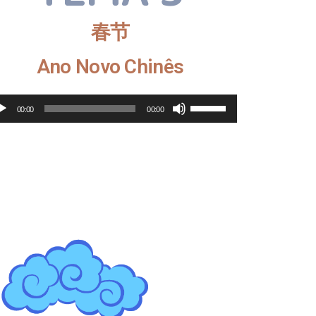
春节
Ano Novo Chinês
Reprodutor
Use
de
as
00:00
00:00
áudio
setas
cima/baixo
para
aumentar
ou
diminuir
o
volume.