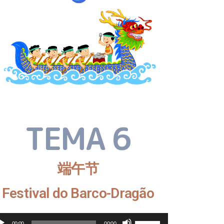
TEMA 6
端午节
Festival do Barco-Dragão
Reprodutor
Use
00:00
00:00