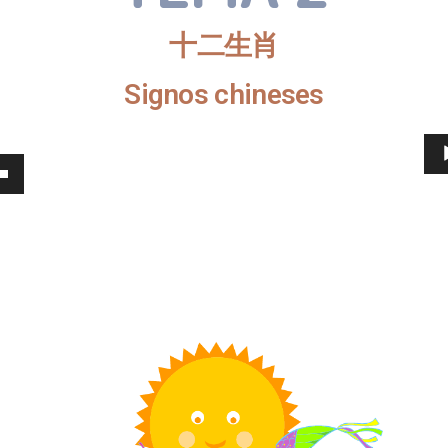
十二生肖
Signos chineses
baixo
ntar
uir
e.