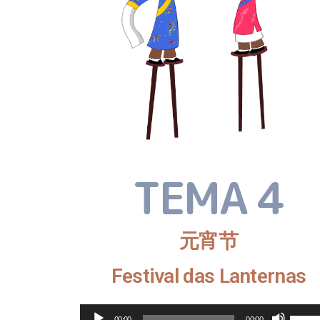
TEMA 4
元宵节
Festival das Lanternas
Reprodutor
Us
00:00
00:00