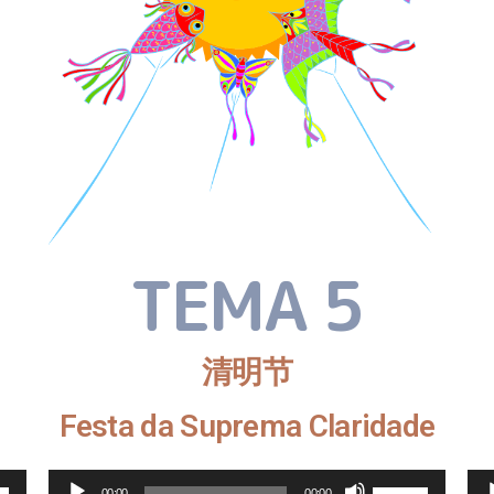
TEMA 5
清明节
Festa da Suprema Claridade
Reprodutor
e
Use
00:00
00:00