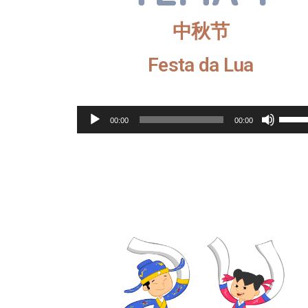
中秋节
Festa da Lua
Reprodutor
Use
00:00
00:00
de
as
áudio
setas
cima/
para
aume
ou
dimin
o
volum