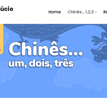
fúcio
Home
Chinês… 1,2,3
R