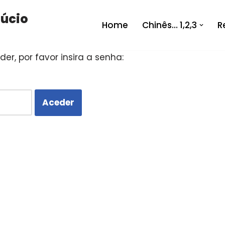
fúcio
Home
Chinês… 1,2,3
R
er, por favor insira a senha: